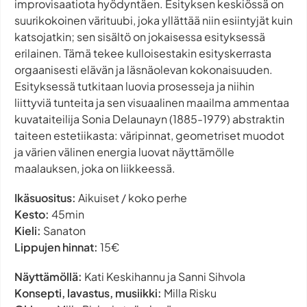
improvisaatiota hyödyntäen. Esityksen keskiössä on
suurikokoinen värituubi, joka yllättää niin esiintyjät kuin
katsojatkin; sen sisältö on jokaisessa esityksessä
erilainen. Tämä tekee kulloisestakin esityskerrasta
orgaanisesti elävän ja läsnäolevan kokonaisuuden.
Esityksessä tutkitaan luovia prosesseja ja niihin
liittyviä tunteita ja sen visuaalinen maailma ammentaa
kuvataiteilija Sonia Delaunayn (1885-1979) abstraktin
taiteen estetiikasta: väripinnat, geometriset muodot
ja värien välinen energia luovat näyttämölle
maalauksen, joka on liikkeessä.
Ikäsuositus:
Aikuiset / koko perhe
Kesto:
45min
Kieli:
Sanaton
Lippujen hinnat:
15€
Näyttämöllä:
Kati Keskihannu ja Sanni Sihvola
Konsepti, lavastus, musiikki:
Milla Risku