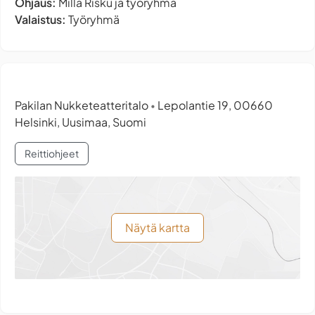
Ohjaus:
Milla Risku ja työryhmä
Valaistus:
Työryhmä
Pakilan Nukketeatteritalo
Lepolantie 19, 00660
•
Helsinki, Uusimaa, Suomi
Reittiohjeet
Näytä kartta