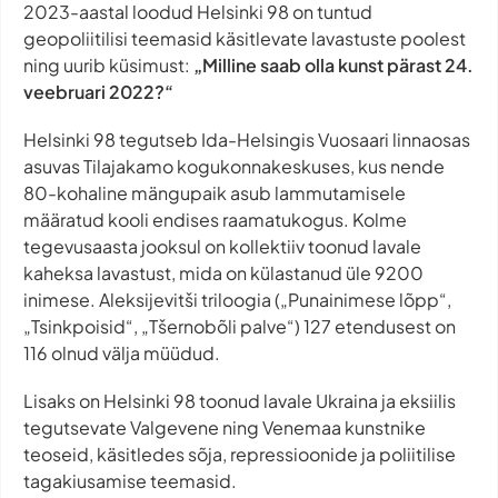
2023-aastal loodud Helsinki 98 on tuntud
geopoliitilisi teemasid käsitlevate lavastuste poolest
ning uurib küsimust:
„Milline saab olla kunst pärast 24.
veebruari 2022?“
Helsinki 98 tegutseb Ida-Helsingis Vuosaari linnaosas
asuvas Tilajakamo kogukonnakeskuses, kus nende
80-kohaline mängupaik asub lammutamisele
määratud kooli endises raamatukogus. Kolme
tegevusaasta jooksul on kollektiiv toonud lavale
kaheksa lavastust, mida on külastanud üle 9200
inimese. Aleksijevitši triloogia („Punainimese lõpp“,
„Tsinkpoisid“, „Tšernobõli palve“) 127 etendusest on
116 olnud välja müüdud.
Lisaks on Helsinki 98 toonud lavale Ukraina ja eksiilis
tegutsevate Valgevene ning Venemaa kunstnike
teoseid, käsitledes sõja, repressioonide ja poliitilise
tagakiusamise teemasid.