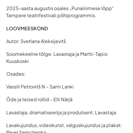
2025-aasta augustis osales „Punainimese lõpp“
Tampere teatrifestivali põhiprogrammis.
LOOVMEESKOND
Autor: Svetlana Aleksijevitš
Soomekeelne tõlge: Lavastaja ja Martti-Tapio
Kuuskoski
Osades:
Vassili Petrovitš N – Sami Lanki
Õde ja teised rollid – Elli Närjä
Lavastaja, dramatiseerija ja produtsent: Lavastaja
Lavakujundus, videokunst, valguskujundus ja plakat:
Pavel Semchenko