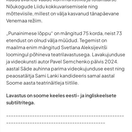
Nõukogude Liidu kokkuvarisemisele ning
mõtteviisile, millest on välja kasvanud tänapäevane
Venemaa režiim.
„Punainimese lõppu“ on mängitud 75 korda, neist 73
etendust on olnud välja müüdud. Tegemist on
maailma enim mängitud Svetlana Aleksijevitši
loomingul põhineva teatrilavastusega. Lavakujunduse
ja videokunsti autor Pavel Semchenko pälvis 2024.
aastal Säde auhinna parima videokujunduse eest ning
peaosatäitja Sami Lanki kandideeris samal aastal
Soome aasta teatrinäitleja tiitlile.
Lavastus on soome keeles eesti- ja ingliskeelsete
subtiitritega.
--------------------------------------------------
------------------------------------------