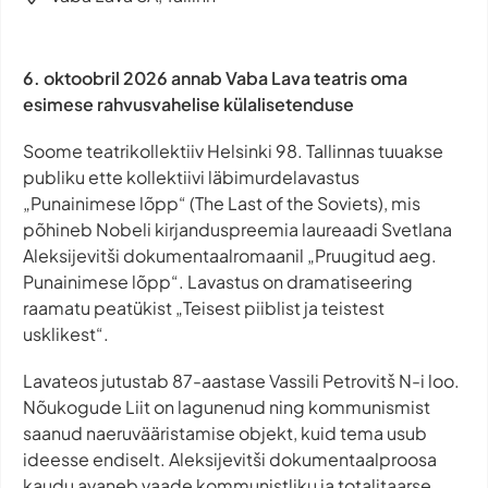
6. oktoobril 2026 annab Vaba Lava teatris oma
esimese rahvusvahelise külalisetenduse
Soome teatrikollektiiv Helsinki 98. Tallinnas tuuakse
publiku ette kollektiivi läbimurdelavastus
„Punainimese lõpp“ (The Last of the Soviets), mis
põhineb Nobeli kirjanduspreemia laureaadi Svetlana
Aleksijevitši dokumentaalromaanil „Pruugitud aeg.
Punainimese lõpp“. Lavastus on dramatiseering
raamatu peatükist „Teisest piiblist ja teistest
usklikest“.
Lavateos jutustab 87-aastase Vassili Petrovitš N-i loo.
Nõukogude Liit on lagunenud ning kommunismist
saanud naeruvääristamise objekt, kuid tema usub
ideesse endiselt. Aleksijevitši dokumentaalproosa
kaudu avaneb vaade kommunistliku ja totalitaarse