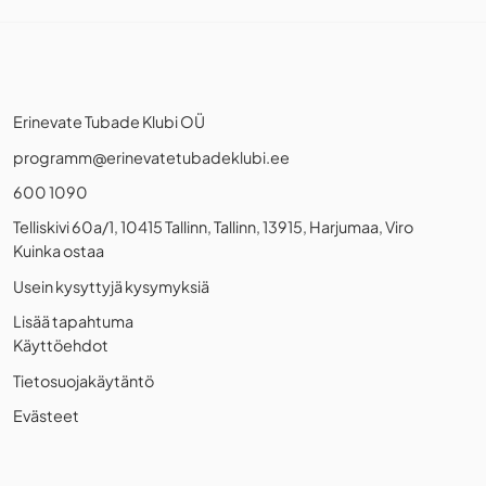
Erinevate Tubade Klubi OÜ
programm@erinevatetubadeklubi.ee
600 1090
Telliskivi 60a/1, 10415 Tallinn, Tallinn, 13915, Harjumaa, Viro
Kuinka ostaa
Usein kysyttyjä kysymyksiä
Lisää tapahtuma
Käyttöehdot
Tietosuojakäytäntö
Evästeet