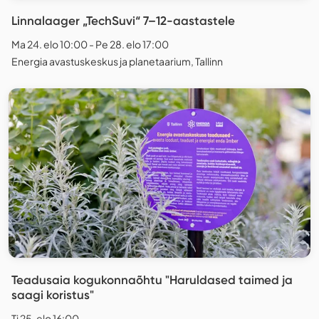
Linnalaager „TechSuvi“ 7–12-aastastele
Ma 24. elo 10:00 - Pe 28. elo 17:00
Energia avastuskeskus ja planetaarium, Tallinn
Teadusaia kogukonnaõhtu "Haruldased taimed ja
saagi koristus"
Ti 25. elo 16:00