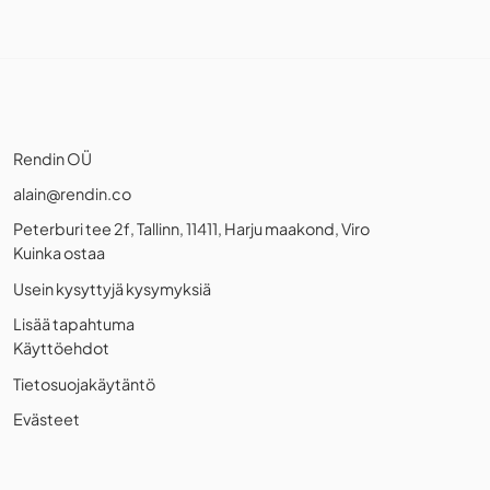
Rendin OÜ
alain@rendin.co
Peterburi tee 2f, Tallinn, 11411, Harju maakond, Viro
Kuinka ostaa
Usein kysyttyjä kysymyksiä
Lisää tapahtuma
Käyttöehdot
Tietosuojakäytäntö
Evästeet