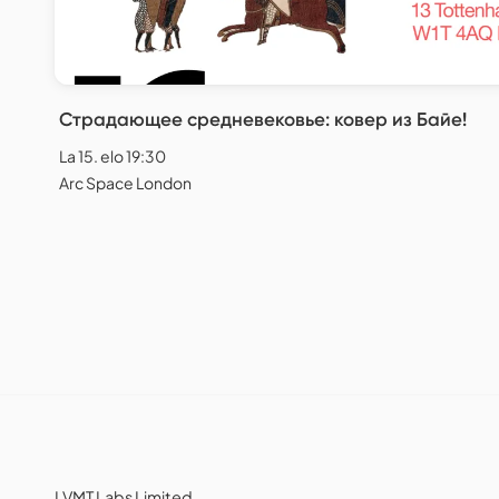
Страдающее средневековье: ковер из Байе!
La 15. elo 19:30
Arc Space London
LVMT Labs Limited