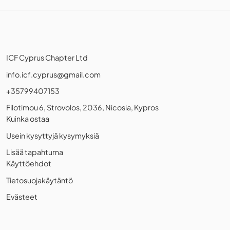
ICF Cyprus Chapter Ltd
info.icf.cyprus@gmail.com
+35799407153
Filotimou 6, Strovolos, 2036, Nicosia, Kypros
Kuinka ostaa
Usein kysyttyjä kysymyksiä
Lisää tapahtuma
Käyttöehdot
Tietosuojakäytäntö
Evästeet