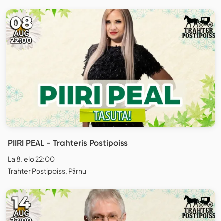
PIIRI PEAL - Trahteris Postipoiss
La 8. elo 22:00
Trahter Postipoiss, Pärnu