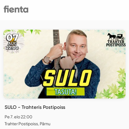
SULO - Trahteris Postipoiss
Pe 7. elo 22:00
Trahter Postipoiss, Pärnu