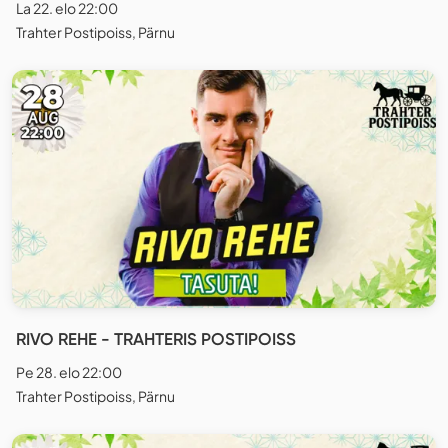
La 22. elo 22:00
Trahter Postipoiss, Pärnu
RIVO REHE - TRAHTERIS POSTIPOISS
Pe 28. elo 22:00
Trahter Postipoiss, Pärnu