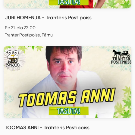
JÜRI HOMENJA - Trahteris Postipoiss
Pe 21. elo 22:00
Trahter Postipoiss, Pärnu
TOOMAS ANNI - Trahteris Postipoiss