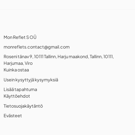
Mon Reflet S OÜ
monreflets.contact@gmail.com
Roseni tänav 9, 10111 Tallinn, Harju maakond, Tallinn, 10111,
Harjumaa, Viro
Kuinka ostaa
Usein kysyttyjä kysymyksiä
Lisää tapahtuma
Käyttöehdot
Tietosuojakäytäntö
Evästeet