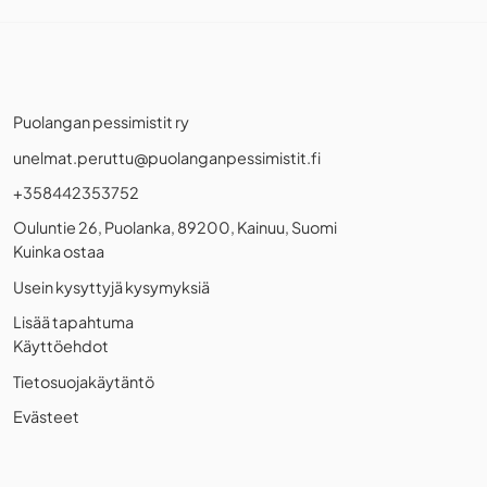
Puolangan pessimistit ry
unelmat.peruttu@puolanganpessimistit.fi
+358442353752
Ouluntie 26, Puolanka, 89200, Kainuu, Suomi
Kuinka ostaa
Usein kysyttyjä kysymyksiä
Lisää tapahtuma
Käyttöehdot
Tietosuojakäytäntö
Evästeet