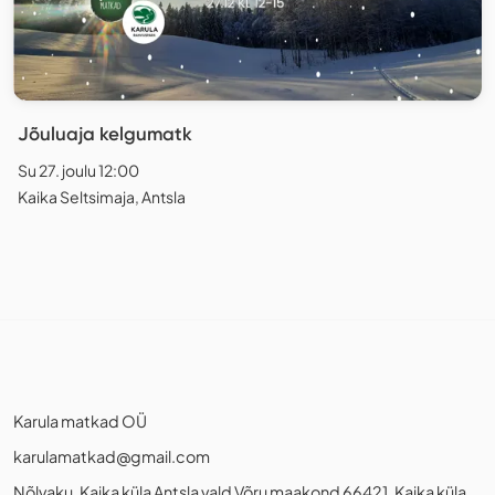
Jõuluaja kelgumatk
Su 27. joulu 12:00
Kaika Seltsimaja, Antsla
Karula matkad OÜ
karulamatkad@gmail.com
Nõlvaku, Kaika küla Antsla vald Võru maakond 66421, Kaika küla,