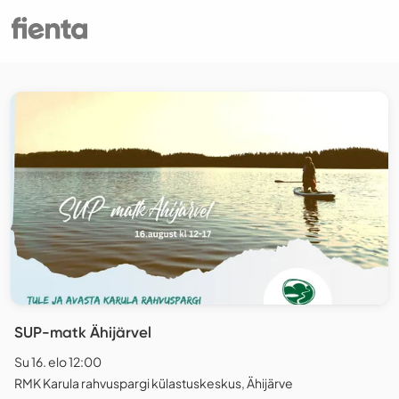
SUP-matk Ähijärvel
Su 16. elo 12:00
RMK Karula rahvuspargi külastuskeskus, Ähijärve