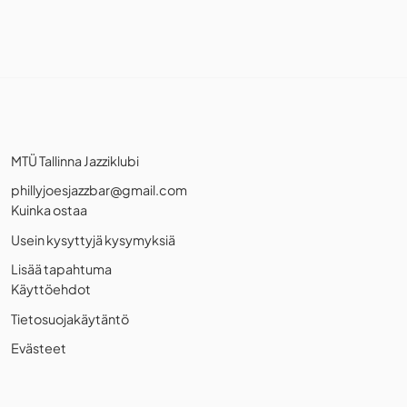
MTÜ Tallinna Jazziklubi
phillyjoesjazzbar@gmail.com
Kuinka ostaa
Usein kysyttyjä kysymyksiä
Lisää tapahtuma
Käyttöehdot
Tietosuojakäytäntö
Evästeet