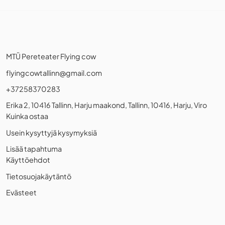
MTÜ Pereteater Flying cow
flyingcowtallinn@gmail.com
+37258370283
Erika 2, 10416 Tallinn, Harju maakond, Tallinn, 10416, Harju, Viro
Kuinka ostaa
Usein kysyttyjä kysymyksiä
Lisää tapahtuma
Käyttöehdot
Tietosuojakäytäntö
Evästeet