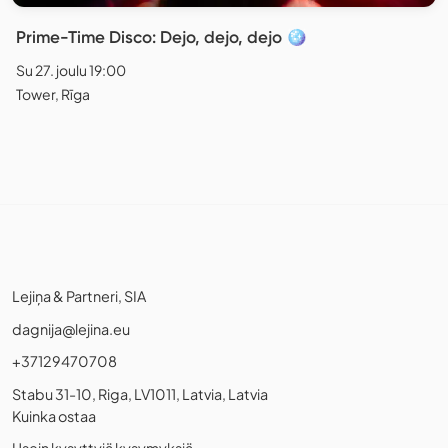
Prime-Time Disco: Dejo, dejo, dejo 🪩
Su 27. joulu 19:00
Tower, Rīga
Lejiņa & Partneri, SIA
dagnija@lejina.eu
+37129470708
Stabu 31-10, Riga, LV1011, Latvia, Latvia
Kuinka ostaa