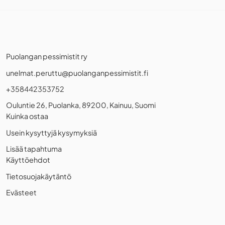
Puolangan pessimistit ry
unelmat.peruttu@puolanganpessimistit.fi
+358442353752
Ouluntie 26, Puolanka, 89200, Kainuu, Suomi
Kuinka ostaa
Usein kysyttyjä kysymyksiä
Lisää tapahtuma
Käyttöehdot
Tietosuojakäytäntö
Evästeet