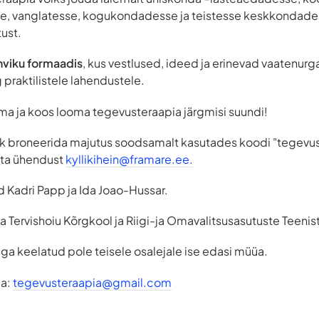
e, vanglatesse, kogukondadesse ja teistesse keskkondades
tust.
viku formaadis
, kus vestlused, ideed ja erinevad vaatenurg
praktilistele lahendustele.
ma ja koos looma tegevusteraapia järgmisi suundi!
ik broneerida majutus soodsamalt kasutades koodi "tegevu
tta ühendust
kyllikihein@framare.ee
.
 Kadri Papp ja Ida Joao-Hussar.
na Tervishoiu Kõrgkool ja Riigi-ja Omavalitsusasutuste Teeni
 aga keelatud pole teisele osalejale ise edasi müüa.
da:
tegevusteraapia@gmail.com