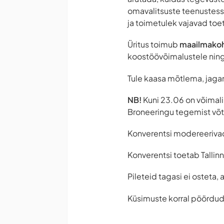
omavalitsuste teenustess
ja toimetulek vajavad toe
Üritus toimub
maailmakoh
koostöövõimalustele ning 
Tule kaasa mõtlema, jaga
NB!
Kuni 23.06 on võimal
Broneeringu tegemist võ
Konverentsi modereerivad
Konverentsi toetab Tallin
Pileteid tagasi ei osteta,
Küsimuste korral pöördu