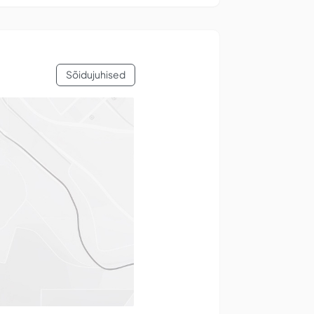
Sõidujuhised