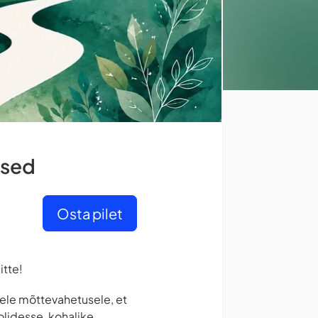
used
Osta pilet
itte!
ele mõttevahetusele, et
olidesse, kohalike