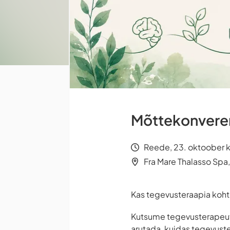
Mõttekonveren
Reede, 23. oktoober k
Fra Mare Thalasso Spa
Kas tegevusteraapia koht o
Kutsume tegevusterapeute
arutada, kuidas tegevust