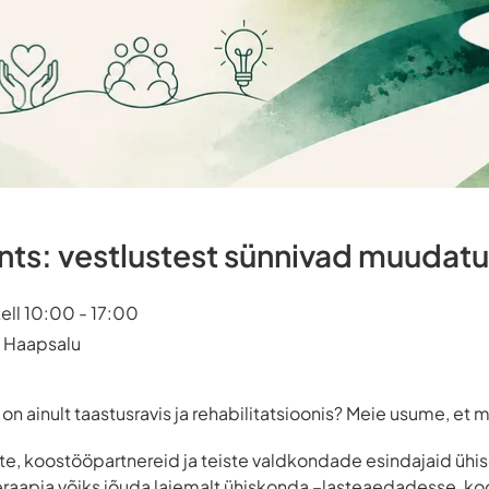
ts: vestlustest sünnivad muudat
ell 10:00 - 17:00
, Haapsalu
n ainult taastusravis ja rehabilitatsioonis? Meie usume, et m
, koostööpartnereid ja teiste valdkondade esindajaid ühis
eraapia võiks jõuda laiemalt ühiskonda –lasteaedadesse, ko