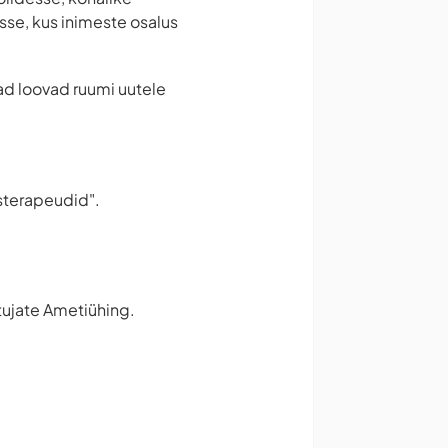
se, kus inimeste osalus
ad loovad ruumi uutele
sterapeudid".
stujate Ametiühing.