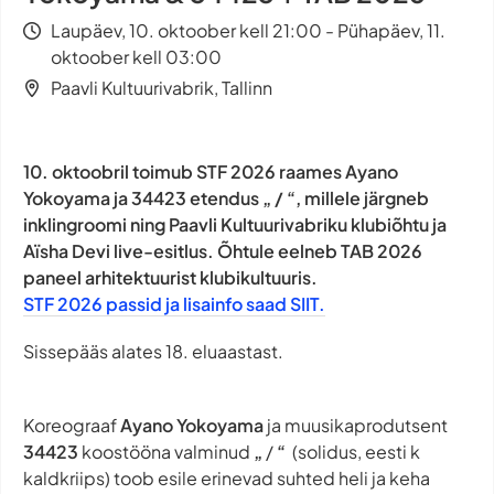
Laupäev, 10. oktoober kell 21:00 - Pühapäev, 11.
oktoober kell 03:00
Paavli Kultuurivabrik, Tallinn
10. oktoobril toimub STF 2026 raames Ayano
Yokoyama ja 34423 etendus „ / “, millele järgneb
inklingroomi ning Paavli Kultuurivabriku klubiõhtu ja
Aïsha Devi live-esitlus. Õhtule eelneb TAB 2026
paneel arhitektuurist klubikultuuris.
STF 2026 passid ja lisainfo saad SIIT.
Sissepääs alates 18. eluaastast.
Koreograaf
Ayano Yokoyama
ja muusikaprodutsent
34423
koostööna valminud
„
/
“
(solidus, eesti k
kaldkriips) toob esile erinevad suhted heli ja keha