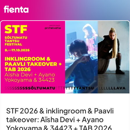
STF 2026 & inklingroom & Paavli
takeover: Aïsha Devi + Ayano
Yokoyama & 34423 + TAB 2026