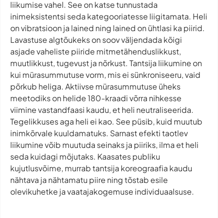
liikumise vahel. See on katse tunnustada
inimeksistentsi seda kategooriatesse liigitamata. Heli
on vibratsioon ja lained ning lained on ühtlasi ka piirid.
Lavastuse algtõukeks on soov väljendada kõigi
asjade vaheliste piiride mitmetähenduslikkust,
muutlikkust, tugevust ja nõrkust. Tantsija liikumine on
kui mürasummutuse vorm, mis ei sünkroniseeru, vaid
põrkub heliga. Aktiivse mürasummutuse üheks
meetodiks on helide 180-kraadi võrra nihkesse
viimine vastandfaasi kaudu, et heli neutraliseerida.
Tegelikkuses aga heli ei kao. See püsib, kuid muutub
inimkõrvale kuuldamatuks. Sarnast efekti taotlev
liikumine võib muutuda seinaks ja piiriks, ilma et heli
seda kuidagi mõjutaks. Kaasates publiku
kujutlusvõime, murrab tantsija koreograafia kaudu
nähtava ja nähtamatu piire ning tõstab esile
olevikuhetke ja vaatajakogemuse individuaalsuse.