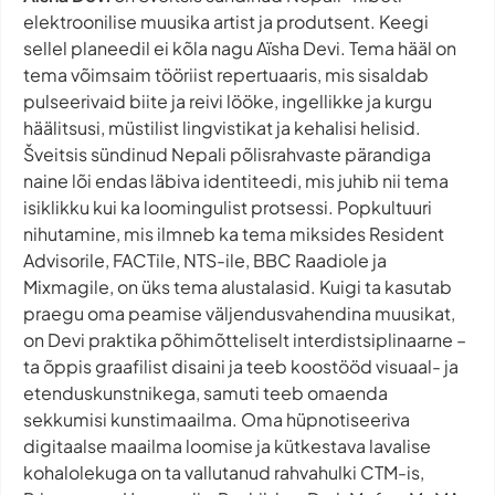
elektroonilise muusika artist ja produtsent. Keegi
sellel planeedil ei kõla nagu Aïsha Devi. Tema hääl on
tema võimsaim tööriist repertuaaris, mis sisaldab
pulseerivaid biite ja reivi lööke, ingellikke ja kurgu
häälitsusi, müstilist lingvistikat ja kehalisi helisid.
Šveitsis sündinud Nepali põlisrahvaste pärandiga
naine lõi endas läbiva identiteedi, mis juhib nii tema
isiklikku kui ka loomingulist protsessi. Popkultuuri
nihutamine, mis ilmneb ka tema miksides Resident
Advisorile, FACTile, NTS-ile, BBC Raadiole ja
Mixmagile, on üks tema alustalasid. Kuigi ta kasutab
praegu oma peamise väljendusvahendina muusikat,
on Devi praktika põhimõtteliselt interdistsiplinaarne –
ta õppis graafilist disaini ja teeb koostööd visuaal- ja
etenduskunstnikega, samuti teeb omaenda
sekkumisi kunstimaailma. Oma hüpnotiseeriva
digitaalse maailma loomise ja kütkestava lavalise
kohalolekuga on ta vallutanud rahvahulki CTM-is,