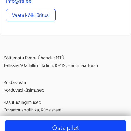
info@stl.ee
Vaata kõiki üritusi
Sõltumatu Tantsu Ühendus MTÜ
Telliskivi 60a Tallinn, Tallinn, 10412, Harjumaa, Eesti
Kuidas osta
Korduvad küsimused
Kasutustingimused
Privaatsuspoliitika
,
Küpsistest
Eesti
Osta pilet