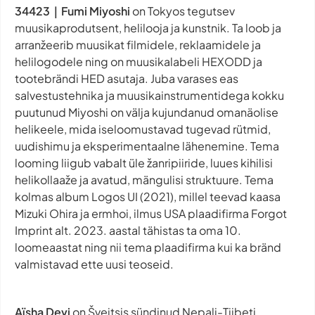
34423｜Fumi Miyoshi
on Tokyos tegutsev
muusikaprodutsent, helilooja ja kunstnik. Ta loob ja
arranžeerib muusikat filmidele, reklaamidele ja
helilogodele ning on muusikalabeli HEXODD ja
tootebrändi HED asutaja. Juba varases eas
salvestustehnika ja muusikainstrumentidega kokku
puutunud Miyoshi on välja kujundanud omanäolise
helikeele, mida iseloomustavad tugevad rütmid,
uudishimu ja eksperimentaalne lähenemine. Tema
looming liigub vabalt üle žanripiiride, luues kihilisi
helikollaaže ja avatud, mängulisi struktuure. Tema
kolmas album
Logos UI
(2021), millel teevad kaasa
Mizuki Ohira ja ermhoi, ilmus USA plaadifirma
Forgot
Imprint
alt. 2023. aastal tähistas ta oma 10.
loomeaastat ning nii tema plaadifirma kui ka bränd
valmistavad ette uusi teoseid.
Aïsha Devi
on Šveitsis sündinud Nepali-Tiibeti