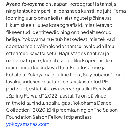
Ayano Yokoyama
on Jaapani koreograaf ja tantsija
ning tantsukompanii lal banshees kunstiline juht. Tema
looming uurib omanäolist, aistingutel põhinevat
liikumiskeelt, luues koreograafiaid, mis ületavad
fikseeritud identiteedid ning on tihedalt seotud
heliga. Yokoyama huvitub hetkedest, mis tekivad
spontaanselt, võimaldades tantsul avalduda ilma
etteantud kavatsuseta. Hägustades nähtava ja
nähtamatu piire, kutsub ta publiku kogemuslikku
ruumi, mida kujundavad taju, kujutlusvõime ja
kohalolu. Yokoyama hiljutine teos „Suiyoubaion“, mille
lavakujunduses kasutatakse taaskasutatud PET-
pudeleid, esitati Aerowaves võrgustiku Festivalil
„Spring Forward“ 2022. aastal. Ta on pälvinud
mitmeid auhindu, sealhulgas „Yokohama Dance
Collection“ 2020 žürii preemia, ning on The Saison
Foundation Saison Fellow I stipendiaat.
yokoyamanaa.com