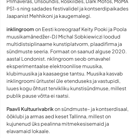
Primaveras, Unsoundis, Roskildes, Dark Mofos, MoMA
PS1-s ning sadades festivalidel ja kontserdipaikades
Jaapanist Mehhikoni ja kaugemalegi.
​​inklingroom
on Eesti koreograaf Keity Pooki ja Poola
muusikamänedžer-DJ Michal Sobkiewiczi loodud
multidistsiplinaarne kunstiplatvorm, plaadifirma ja
sündmuste seeria. Formaat on saanud alguse 2020.
aastal Londonist. nklingroom seob omavahel
eksperimentaalse elektroonilise muusika,
klubimuusika ja kaasaegse tantsu. Muusika kasvab
inklingroomi üritustel üle etenduseks ja vastupidi,
luues kogu õhtust tervikliku kunstisündmuse, millest
publik pause võtta ei raatsi.
Paavli Kultuurivabrik
on sündmuste- ja kontserdisaal,
ööklubi ja armas aed keset Tallinna, millest on
kujunenud üks pealinna mitmekesisemaid ja
elavamaid lokaale.