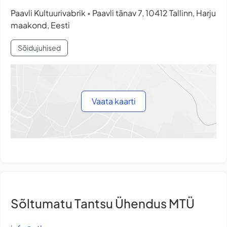
Paavli Kultuurivabrik
Paavli tänav 7, 10412 Tallinn, Harju
•
maakond, Eesti
Sõidujuhised
Vaata kaarti
Sõltumatu Tantsu Ühendus MTÜ