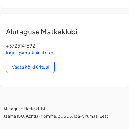
Alutaguse Matkaklubi
+3725141692
ingrid@matkaklubi.ee
Vaata kõiki üritusi
Alutaguse Matkaklubi
Jaama 100, Kohtla-Nõmme, 30503, Ida-Virumaa, Eesti