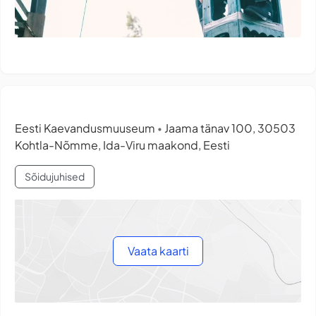
Eesti Kaevandusmuuseum
Jaama tänav 100, 30503
•
Kohtla-Nõmme, Ida-Viru maakond, Eesti
Sõidujuhised
Vaata kaarti