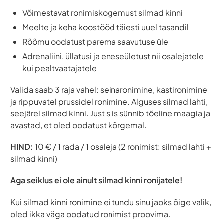
Võimestavat ronimiskogemust silmad kinni
Meelte ja keha koostööd täiesti uuel tasandil
Rõõmu oodatust parema saavutuse üle
Adrenaliini, üllatusi ja eneseületust nii osalejatele
kui pealtvaatajatele
Valida saab 3 raja vahel: seinaronimine, kastironimine
ja rippuvatel prussidel ronimine. Alguses silmad lahti,
seejärel silmad kinni. Just siis sünnib tõeline maagia ja
avastad, et oled oodatust kõrgemal.
HIND:
10 € / 1 rada / 1 osaleja (2 ronimist: silmad lahti +
silmad kinni)
Aga seiklus ei ole ainult silmad kinni ronijatele!
Kui silmad kinni ronimine ei tundu sinu jaoks õige valik,
oled ikka väga oodatud ronimist proovima.