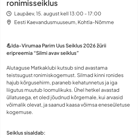
ronimisseiklus
Laupäev, 15. august kell 13:00 - 17:00
Eesti Kaevandusmuuseum, Kohtla-Nõmme
💪Ida-Virumaa Parim Uus Seiklus 2026 žürii
eripreemia “Silmi avav seiklus”
Alutaguse Matkaklubi kutsub sind avastama
teistsugust ronimiskogemust. Silmad kinni ronides
hajub kõrgusehirm, paraneb kehatunnetus ja iga
liigutus muutub loomulikuks. Ühel hetkel avastad
üllatusega, et oled jõudnud kõrgemale, kui arvasid
võimalik olevat, ja saanud kaasa võimsa eneseületuse
kogemuse.
Seiklus sisaldab: