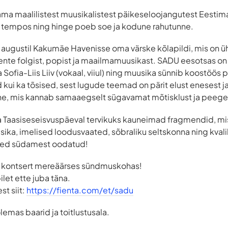
ma maalilistest muusikalistest päikeseloojangutest Eestima
 tempos ning hinge poeb soe ja kodune rahutunne.
ugustil Kakumäe Havenisse oma värske kõlapildi, mis on üht
nte folgist, popist ja maailmamuusikast. SADU eesotsas on 
 ja Sofia-Liis Liiv (vokaal, viiul) ning muusika sünnib koostö
kui ka tõsised, sest lugude teemad on pärit elust enesest j
ne, mis kannab samaaegselt sügavamat mõtisklust ja peege
Taasiseseisvuspäeval tervikuks kauneimad fragmendid, mi
ka, imelised loodusvaated, sõbraliku seltskonna ning kvali
Oled südamest oodatud!
e kontsert mereäärses sündmuskohas!
ilet ette juba täna.
st siit:
https://fienta.com/et/sadu
mas baarid ja toitlustusala.