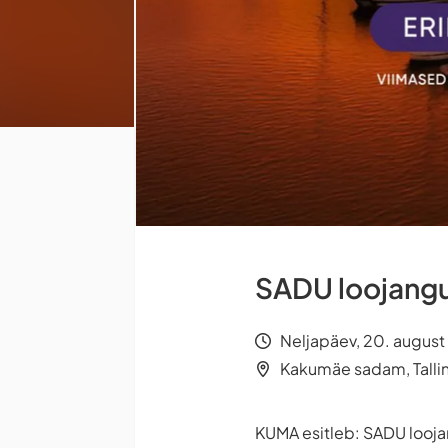
SADU loojang
Neljapäev, 20. august
Kakumäe sadam, Talli
KUMA esitleb: SADU looj