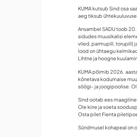
KUMA kutsub Sind osa saa
aeg tiksub ühtekuuluvuse
Ansambel SADU toob 20. a
sidudes muusikalisi eleme
viled, parmupill, torupill)
lood on ühtaegu kelmikad 
Lihtne ja hoogne kuulami
KUMA põimib 2026. aasta 
kõnetava kodumaise muusi
söögi- ja joogipoolise. 
Sind ootab ees maagilin
Ole kiire ja soeta soodusp
Osta pilet Fienta piletipoe
Sündmusel kohapeal on ole