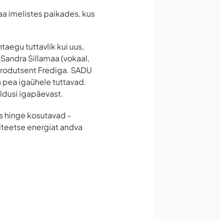
a imelistes paikades, kus
aegu tuttavlik kui uus,
Sandra Sillamaa (vokaal,
ös produtsent Frediga. SADU
a pea igaühele tuttavad.
ldusi igapäevast.
s hinge kosutavad -
lteetse energiat andva