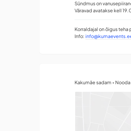
Sündmus on vanusepiiran
Väravad avatakse kell 19
Korraldajal on õigus teha
Info:
info@kumaevents.e
Kakumäe sadam
Nooda t
•