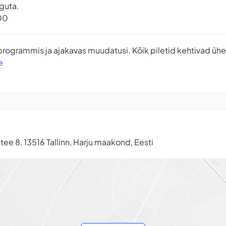
guta.
.00
 programmis ja ajakavas muudatusi. Kõik piletid kehtivad üh
e
ee 8, 13516 Tallinn, Harju maakond, Eesti