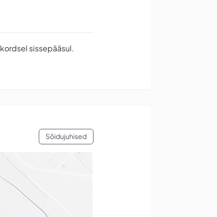
ekordsel sissepääsul.
Sõidujuhised