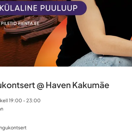
ukontsert @ Haven Kakumäe
 kell 19:00 - 23:00
nn
angukontsert