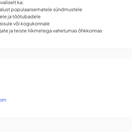
valiselt ka:
malust populaarsematele sündmustele
ele ja töötubadele
 sisule või kogukonnale
jate ja teiste liikmetega vahetumas õhkkonnas
com