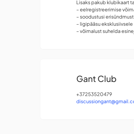
Lisaks pakub klubikaart ta
– eelregistreerimise või
– soodustusi erisündmust
– ligipääsu eksklusiivsele
– võimalust suhelda esine
Gant Club
+37253520479
discussiongant@gmail.