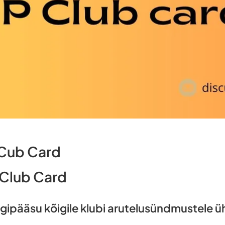
 Cub Card
 Club Card
igipääsu kõigile klubi arutelusündmustele ü