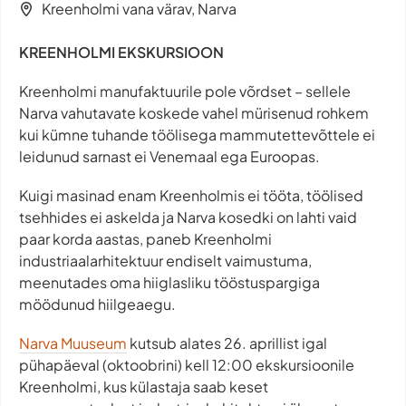
Kreenholmi vana värav, Narva
KREENHOLMI EKSKURSIOON
Kreenholmi manufaktuurile pole võrdset – sellele
Narva vahutavate koskede vahel mürisenud rohkem
kui kümne tuhande töölisega mammutettevõttele ei
leidunud sarnast ei Venemaal ega Euroopas.
Kuigi masinad enam Kreenholmis ei tööta, töölised
tsehhides ei askelda ja Narva kosedki on lahti vaid
paar korda aastas, paneb Kreenholmi
industriaalarhitektuur endiselt vaimustuma,
meenutades oma hiiglasliku tööstuspargiga
möödunud hiilgeaegu.
Narva Muuseum
kutsub alates 26. aprillist igal
pühapäeval (oktoobrini) kell 12:00 ekskursioonile
Kreenholmi, kus külastaja saab keset