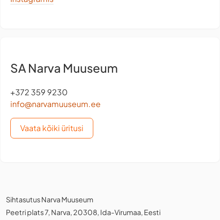
SA Narva Muuseum
+372 359 9230
info@narvamuuseum.ee
Vaata kõiki üritusi
Sihtasutus Narva Muuseum
Peetri plats 7, Narva, 20308, Ida-Virumaa, Eesti