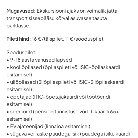
Mugavused:
Ekskursiooni ajaks on võimalik jätta
transport sissepääsu kõrval asuvasse tasuta
parklasse.
Pileti hind:
16 €/täispilet, 11 €/sooduspilet
Sooduspilet:
• 9-18 aasta vanused lapsed
• kooliõpilased (õpilaspileti või ISIC-õpilaskaardi
esitamisel)
• üliõpilased (üliõpilaspileti või ISIC-üliõpilaskaardi
esitamisel)
• õpetajad (ITIC-õpetajakaardi või töötõendi
esitamisel)
• seeniorid (pensionitunnistuse või ID-kaardi 65+
esitamisel)
• EV ajateenijad (linnaloa esitamisel)
• sügava või raske puudega isik (puudega isiku kaardi