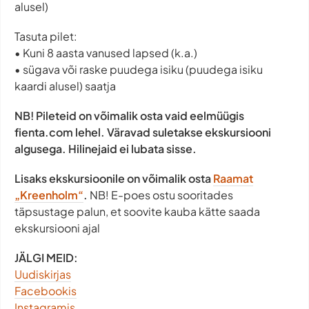
alusel)
Tasuta pilet:
• Kuni 8 aasta vanused lapsed (k.a.)
• sügava või raske puudega isiku (puudega isiku
kaardi alusel) saatja
NB! Pileteid on võimalik osta vaid eelmüügis
fienta.com lehel. Väravad suletakse ekskursiooni
algusega. Hilinejaid ei lubata sisse.
Lisaks ekskursioonile on võimalik osta
Raamat
„Kreenholm“
.
NB! E-poes ostu sooritades
täpsustage palun, et soovite kauba kätte saada
ekskursiooni ajal
JÄLGI MEID:
Uudiskirjas
Facebookis
Instagramis