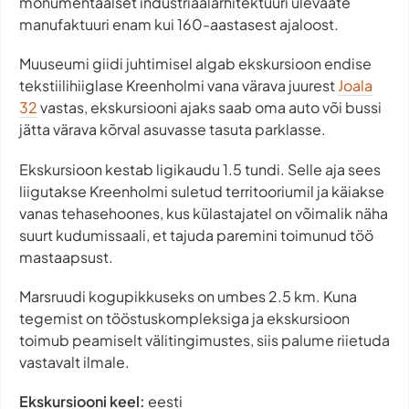
monumentaalset industriaalarhitektuuri ülevaate
manufaktuuri enam kui 160-aastasest ajaloost.
Muuseumi giidi juhtimisel algab ekskursioon endise
tekstiilihiiglase Kreenholmi vana värava juurest
Joala
32
vastas, ekskursiooni ajaks saab oma auto või bussi
jätta värava kõrval asuvasse tasuta parklasse.
Ekskursioon kestab ligikaudu 1.5 tundi. Selle aja sees
liigutakse Kreenholmi suletud territooriumil ja käiakse
vanas tehasehoones, kus külastajatel on võimalik näha
suurt kudumissaali, et tajuda paremini toimunud töö
mastaapsust.
Marsruudi kogupikkuseks on umbes 2.5 km. Kuna
tegemist on tööstuskompleksiga ja ekskursioon
toimub peamiselt välitingimustes, siis palume riietuda
vastavalt ilmale.
Ekskursiooni keel:
eesti