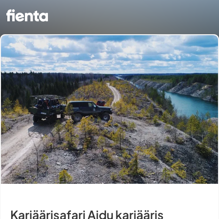
Karjäärisafari Aidu karjääris