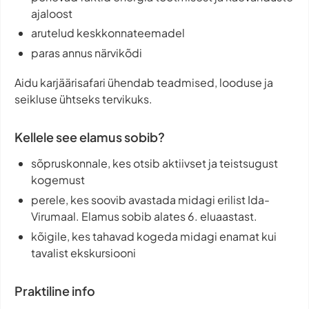
ajaloost
arutelud keskkonnateemadel
paras annus närvikõdi
Aidu karjäärisafari ühendab teadmised, looduse ja
seikluse ühtseks tervikuks.
Kellele see elamus sobib?
sõpruskonnale, kes otsib aktiivset ja teistsugust
kogemust
perele, kes soovib avastada midagi erilist Ida-
Virumaal. Elamus sobib alates 6. eluaastast.
kõigile, kes tahavad kogeda midagi enamat kui
tavalist ekskursiooni
Praktiline info