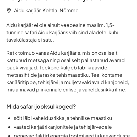
Aidu karjäär, Kohtla-Nõmme
Aidu karjäär ei ole ainult veepealne maailm. 1,5-
tunnine safari Aidu karjääris viib sind aladele, kuhu
tavakülastaja ei satu.
Retk toimub vanas Aidu karjääris, mis on osaliselt
kattunud metsaga ning osaliselt paljastanud avarad
paekiviväljad. Teekond kulgeb läbi kraavide,
metsasihtide ja raske tehismaastiku. Teel kohtame
karjääritippe, tehisjärvi ja muljetavaldavaid kanjoneid,
mis annavad piirkonnale erilise ja vaheldusrikka ilme.
Mida safari jooksul koged?
sõit läbi vaheldusrikka ja tehnilise maastiku
vaated karjäärikanjonitele ja tehisjärvedele
põnevad faktid energia tootmisest ja kaevanduste