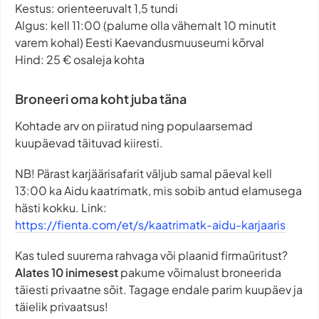
Kestus: orienteeruvalt 1,5 tundi
Algus: kell 11:00 (palume olla vähemalt 10 minutit
varem kohal) Eesti Kaevandusmuuseumi kõrval
Hind: 25 € osaleja kohta
Broneeri oma koht juba täna
Kohtade arv on piiratud ning populaarsemad
kuupäevad täituvad kiiresti.
NB! Pärast karjäärisafarit väljub samal päeval kell
13:00 ka Aidu kaatrimatk, mis sobib antud elamusega
hästi kokku. Link:
https://fienta.com/et/s/kaatrimatk-aidu-karjaaris
Kas tuled suurema rahvaga või plaanid firmaüritust?
Alates 10 inimesest
pakume võimalust broneerida
täiesti privaatne sõit. Tagage endale parim kuupäev ja
täielik privaatsus!