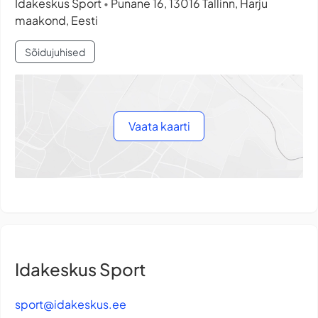
Idakeskus Sport
Punane 16, 13016 Tallinn, Harju
•
maakond, Eesti
Sõidujuhised
Vaata kaarti
Idakeskus Sport
sport@idakeskus.ee