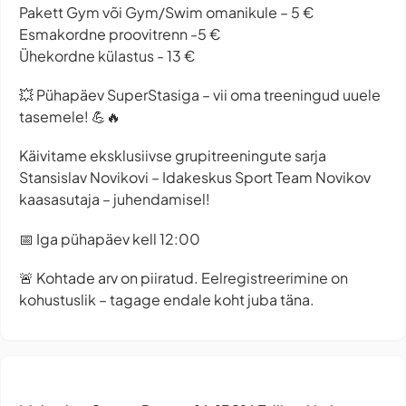
Pakett Gym või Gym/Swim omanikule – 5 €
Esmakordne proovitrenn -5 €
Ühekordne külastus - 13 €
💥 Pühapäev SuperStasiga – vii oma treeningud uuele
tasemele! 💪🔥
Käivitame eksklusiivse grupitreeningute sarja
Stansislav Novikovi – Idakeskus Sport Team Novikov
kaasasutaja – juhendamisel!
📅 Iga pühapäev kell 12:00
🚨 Kohtade arv on piiratud. Eelregistreerimine on
kohustuslik – tagage endale koht juba täna.