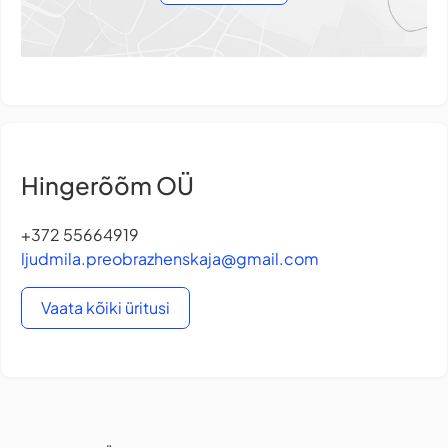
Hingerõõm OÜ
+372 55664919
ljudmila.preobrazhenskaja@gmail.com
Vaata kõiki üritusi