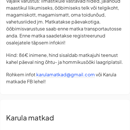
Vajalik varustus: ilmastikule vastavad riided, jalanõud
maastikul liikumiseks, ööbimiseks telk või telgikoht,
magamiskott, magamismatt, oma toidunõud,
vahetusriided jm. Matkatakse päevakotiga,
ööbimisvarustuse saab enne matka transportautosse
anda. Enne matka saadetakse registreerunud
osalejatele täpsem infokiri!
Hind: 86€ inimene, hind sisaldab matkajuhi teenust
kahel päeval ning õhtu- ja hommikusööki laagriplatsil.
Rohkem infot
karulamatkad@gmail.com
või Karula
matkade FB lehel!
Karula matkad