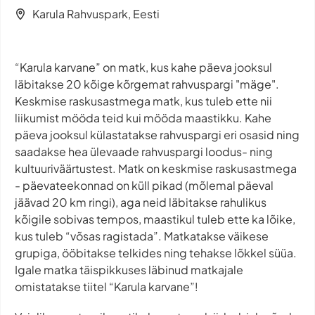
Karula Rahvuspark, Eesti
“Karula karvane” on matk, kus kahe päeva jooksul
läbitakse 20 kõige kõrgemat rahvuspargi "mäge".
Keskmise raskusastmega matk, kus tuleb ette nii
liikumist mööda teid kui mööda maastikku. Kahe
päeva jooksul külastatakse rahvuspargi eri osasid ning
saadakse hea ülevaade rahvuspargi loodus- ning
kultuuriväärtustest. Matk on keskmise raskusastmega
- päevateekonnad on küll pikad (mõlemal päeval
jäävad 20 km ringi), aga neid läbitakse rahulikus
kõigile sobivas tempos, maastikul tuleb ette ka lõike,
kus tuleb “võsas ragistada”. Matkatakse väikese
grupiga, ööbitakse telkides ning tehakse lõkkel süüa.
Igale matka täispikkuses läbinud matkajale
omistatakse tiitel “Karula karvane”!