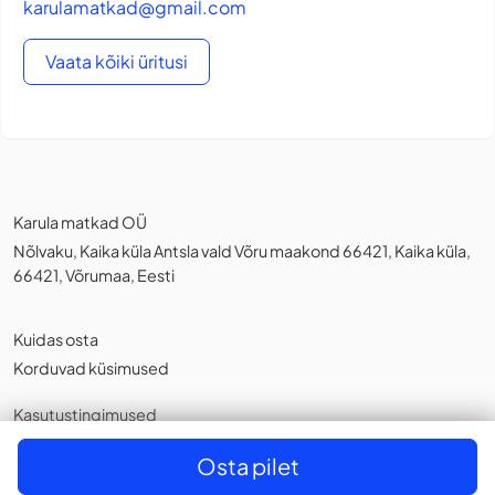
karulamatkad@gmail.com
Vaata kõiki üritusi
Karula matkad OÜ
Nõlvaku, Kaika küla Antsla vald Võru maakond 66421, Kaika küla,
66421, Võrumaa, Eesti
Kuidas osta
Korduvad küsimused
Kasutustingimused
Privaatsuspoliitika
,
Küpsistest
Osta pilet