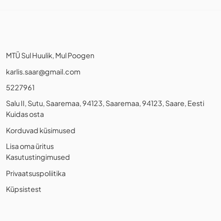
MTÜ Sul Huulik, Mul Poogen
karlis.saar@gmail.com
5227961
Salu II, Sutu, Saaremaa, 94123, Saaremaa, 94123, Saare, Eesti
Kuidas osta
Korduvad küsimused
Lisa oma üritus
Kasutustingimused
Privaatsuspoliitika
Küpsistest