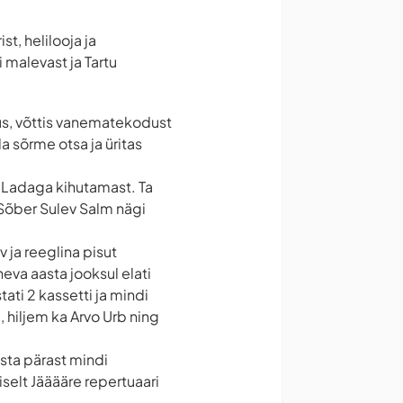
st, helilooja ja
i malevast ja Tartu
us, võttis vanematekodust
 sõrme otsa ja üritas
d Ladaga kihutamast. Ta
. Sõber Sulev Salm nägi
uv ja reeglina pisut
eva aasta jooksul elati
tati 2 kassetti ja mindi
a, hiljem ka Arvo Urb ning
asta pärast mindi
miselt Jääääre repertuaari