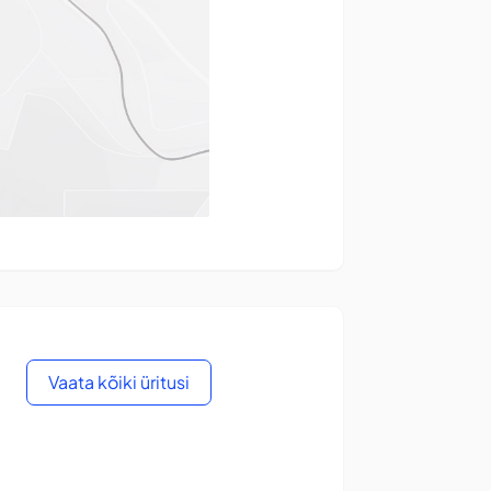
Vaata kõiki üritusi