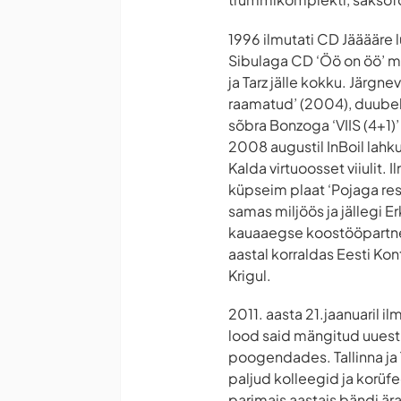
1996 ilmutati CD Jääääre 
Sibulaga CD ‘Öö on öö’ mil
ja Tarz jälle kokku. Järgne
raamatud’ (2004), duubelpl
sõbra Bonzoga ‘VIIS (4+1)
2008 augustil InBoil lahku
Kalda virtuoosset viiulit. 
küpseim plaat ‘Pojaga res
samas miljöös ja jällegi E
kauaaegse koostööpartner
aastal korraldas Eesti Kon
Krigul.
2011. aasta 21.jaanuaril i
lood said mängitud uuesti j
poogendades. Tallinna ja T
paljud kolleegid ja korüfee
parimais aastais bändi ära