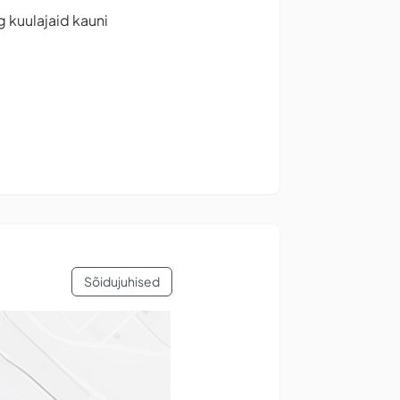
g kuulajaid kauni
Sõidujuhised