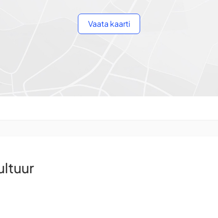
Vaata kaarti
ultuur