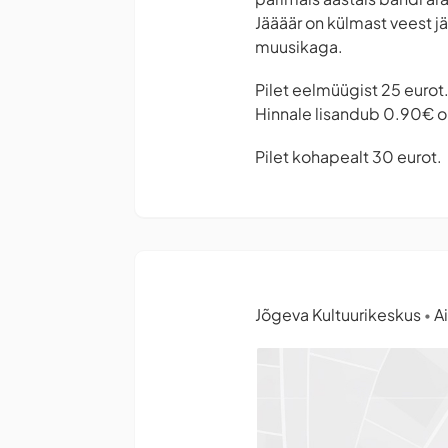
Jäääär on külmast veest j
muusikaga.
Pilet eelmüügist 25 eurot
Hinnale lisandub 0.90€ o
Pilet kohapealt 30 eurot.
Jõgeva Kultuurikeskus
Ai
•