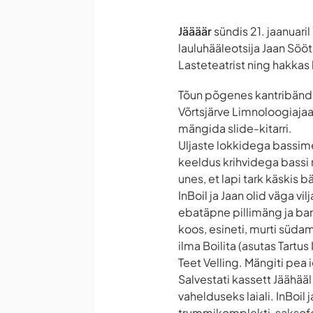
Jäääär
sündis 21. jaanuaril
lauluhääleotsija Jaan Sööt
Lasteteatrist ning hakkas 
Tõun põgenes kantribändi
Võrtsjärve Limnoloogiajaa
mängida slide-kitarri.
Uljaste lokkidega bassime
keeldus krihvidega bassi m
unes, et lapi tark käskis 
InBoil ja Jaan olid väga vil
ebatäpne pillimäng ja bang
koos, esineti, murti südame
ilma Boilita (asutas Tartus
Teet Velling. Mängiti pea 
Salvestati kassett Jäähääl
vahelduseks laiali. InBoil 
trummikomplekti, saksofoni