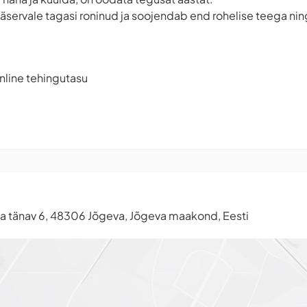
ääservale tagasi roninud ja soojendab end rohelise teega nin
.
nline tehingutasu
a tänav 6, 48306 Jõgeva, Jõgeva maakond, Eesti