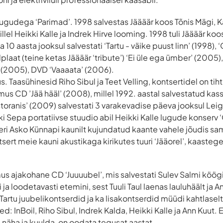
lugudega ‘Parimad’. 1998 salvestas Jäääär koos Tõnis Mägi, Kä
lel Heikki Kalle ja Indrek Hirve looming. 1998 tuli Jäääär koos
va 10 aasta jooksul salvestati ‘Tartu - väike puust linn’ (1998)
aat (teine ketas Jäääär ‘tribute’) ‘Ei üle ega ümber’ (2005)
’ (2005), DVD ‘Vaaaata’ (2006).
s. Taasühinesid Riho Sibul ja Teet Velling, kontsertidel on tih
Ilmus CD ’Jää hääl’ (2008), millel 1992. aastal salvestatud kas
toranis’ (2009) salvestati 3 varakevadise päeva jooksul Leigo
rki Sepa portatiivse stuudio abil Heikki Kalle lugude konserv
i Asko Künnapi kaunilt kujundatud kaante vahele jõudis sam
tsert meie kauni akustikaga kirikutes tuuri ‘Jääorel’, kaastege
lmus ajakohane CD ‘Juuuubel’, mis salvestati Sulev Salmi köög
a loodetavasti etemini, sest Tuuli Taul laenas lauluhäält ja An
artu juubelikontserdid ja ka lisakontserdid müüdi kahtlaselt r
d: InBoil, Riho Sibul, Indrek Kalda, Heikki Kalle ja Ann Kuut. 
 näha ja kuulda, on oodata tegusat aastat.