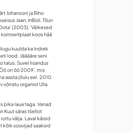
rt Johansoni ja Riho
seisus Jaan, InBoil, Tõun
, ‘Oota’ (2003), ‘Väikesed
, kontsertplaat koos hää
tilugu kuulda ka Indrek
seti lood. Jääääre seni
 talus. Suvel lisandus
 ‘Öö on öö 2009’, mis
a aasta jõulu eel. 2010.
v võrratu organist Ulla
is pika laua taga. Vanad
n Kuut säras tšellot
uttu välja. Laval käisid
Et kõik soovijad saaksid