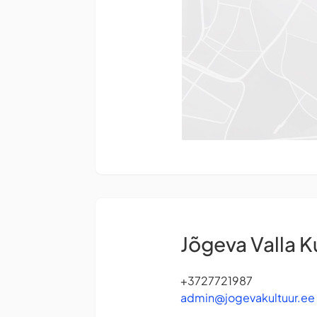
Jõgeva Valla K
+3727721987
admin@jogevakultuur.ee