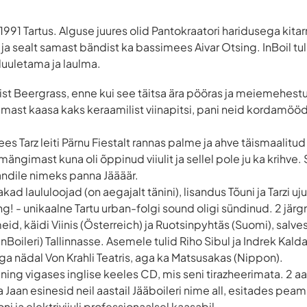
 1991 Tartus. Alguse juures olid Pantokraatori haridusega kitarri
 ja sealt samast bändist ka bassimees Aivar Otsing. InBoil tul
luuletama ja laulma.
st Beergrass, enne kui see täitsa ära pööras ja meiemehest
mast kaasa kaks keraamilist viinapitsi, pani neid kordamööda
es Tarz leiti Pärnu Fiestalt rannas palme ja ahve täismaalitu
ängimast kuna oli õppinud viiulit ja sellel pole ju ka krihve
bändile nimeks panna Jäääär.
jakad laululoojad (on aegajalt tänini), lisandus Tõuni ja Tarzi uj
! - unikaalne Tartu urban-folgi sound oligi sündinud. 2 järgn
id, käidi Viinis (Österreich) ja Ruotsinpyhtäs (Suomi), salves
 InBoileri) Tallinnasse. Asemele tulid Riho Sibul ja Indrek Kald
iga nädal Von Krahli Teatris, aga ka Matsusakas (Nippon).
 ning vigases inglise keeles CD, mis seni tirazheerimata. 2 a
ja Jaan esinesid neil aastail Jääboileri nime all, esitades pea
 ja elektriviiuli professionaalsel kaasabil.