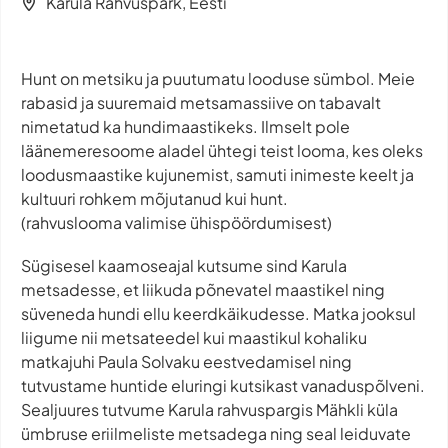
Karula Rahvuspark, Eesti
Hunt on metsiku ja puutumatu looduse sümbol. Meie
rabasid ja suuremaid metsamassiive on tabavalt
nimetatud ka hundimaastikeks. Ilmselt pole
läänemeresoome aladel ühtegi teist looma, kes oleks
loodusmaastike kujunemist, samuti inimeste keelt ja
kultuuri rohkem mõjutanud kui hunt.
(rahvuslooma valimise ühispöördumisest)
Sügisesel kaamoseajal kutsume sind Karula
metsadesse, et liikuda põnevatel maastikel ning
süveneda hundi ellu keerdkäikudesse. Matka jooksul
liigume nii metsateedel kui maastikul kohaliku
matkajuhi Paula Solvaku eestvedamisel ning
tutvustame huntide eluringi kutsikast vanaduspõlveni.
Sealjuures tutvume Karula rahvuspargis Mähkli küla
ümbruse eriilmeliste metsadega ning seal leiduvate