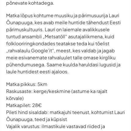
põnevate kohtadega.
Matka lõpus kohtume muusiku ja pärimusuurija Lauri
Õunapuuga, kes avab meile huntide tähendust Eesti
pärimuskultuuris. Lauri on laiemale avalikkusele
tuntud ansambli „Metsatöll“ asutajaliikmena, kuid
folklooriringkondades teatakse teda kui tõelist
„rahvalaulu Google’it“, meest, kes valdab ja jagab
meie esivanemate rahvaluulet talle omase kirgliku
pühendumusega. Saame kuulda haruldasi lugusid ja
laule huntidest eesti ajaloos.
Matka pikkus: 5km
Raskusaste: kerge/keskmine (astume ka rajalt
kõrvale)
Matkapilet: 28€
Pileti hind sisaldab: matkajuhi teenust, kohtumist Lauri
Õunapuuga, teed ja küpsist
Vajalik varustus: ilmastikule vastavad riided ja