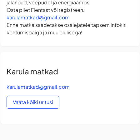
jalanõud, veepudel ja energiaamps
Osta pilet Fientast või registreeru
karulamatkad@gmail.com
Enne matka saadetakse osalejatele täpsem infokiri
kohtumispaiga ja muu olulisega!
Karula matkad
karulamatkad@gmail.com
Vaata kõiki üritusi