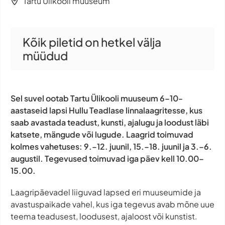
Tartu Ülikooli muuseum
Kõik piletid on hetkel välja
müüdud
Sel suvel ootab Tartu Ülikooli muuseum 6–10-
aastaseid lapsi Hullu Teadlase linnalaagritesse, kus
saab avastada teadust, kunsti, ajalugu ja loodust läbi
katsete, mängude või lugude. Laagrid toimuvad
kolmes vahetuses: 9.–12. juunil, 15.–18. juunil ja 3.–6.
augustil. Tegevused toimuvad iga päev kell 10.00–
15.00.
Laagripäevadel liiguvad lapsed eri muuseumide ja
avastuspaikade vahel, kus iga tegevus avab mõne uue
teema teadusest, loodusest, ajaloost või kunstist.