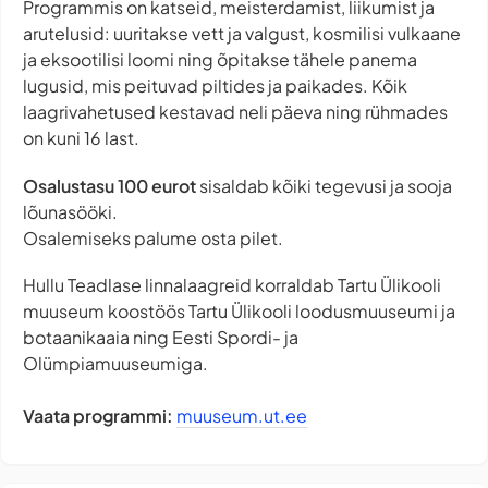
Programmis on katseid, meisterdamist, liikumist ja
arutelusid: uuritakse vett ja valgust, kosmilisi vulkaane
ja eksootilisi loomi ning õpitakse tähele panema
lugusid, mis peituvad piltides ja paikades. Kõik
laagrivahetused kestavad neli päeva ning rühmades
on kuni 16 last.
Osalustasu 100 eurot
sisaldab kõiki tegevusi ja sooja
lõunasööki.
Osalemiseks palume osta pilet.
Hullu Teadlase linnalaagreid korraldab Tartu Ülikooli
muuseum koostöös Tartu Ülikooli loodusmuuseumi ja
botaanikaaia ning Eesti Spordi- ja
Olümpiamuuseumiga.
Vaata programmi:
muuseum.ut.ee