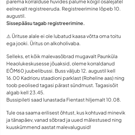
parema korralduse huvides palume kõigil osalejatel
eelnevalt registreeruda. Registreerimine lõpeb 10.
augustil.
Sissepääsu tagab registreerimine.
⚠️ Ürituse alale ei ole lubatud kaasa võtta oma toitu
ega jooki. Üritus on alkoholivaba.
Selleks, et kõik malevasõbrad mugavalt Paunküla
Heaolukeskusesse jõuaksid, oleme korraldanud
EÕM60 juubelibussi. Buss väljub 12. augustil kell
16.00 Kadrioru staadioni parklast (Roheline aas) ning
toob peolised tagasi pärast sündmust. Tagasisõit
algab kell 23.45.
Bussipileti saad lunastada Fientast hiljemalt 10.08.
Tule osa saama erilisest õhtust, kus kohtuvad minevik
ja tänapäev, vanad sõbrad ja uued mälestused ning
kuuskümmend aastat malevalugusid!