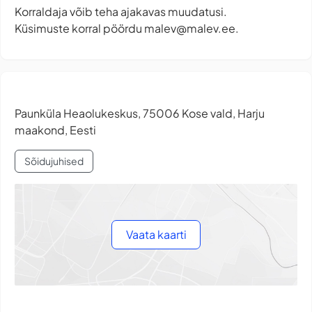
Korraldaja võib teha ajakavas muudatusi.
Küsimuste korral pöördu
malev@malev.ee
.
Paunküla Heaolukeskus, 75006 Kose vald, Harju
maakond, Eesti
Sõidujuhised
Vaata kaarti