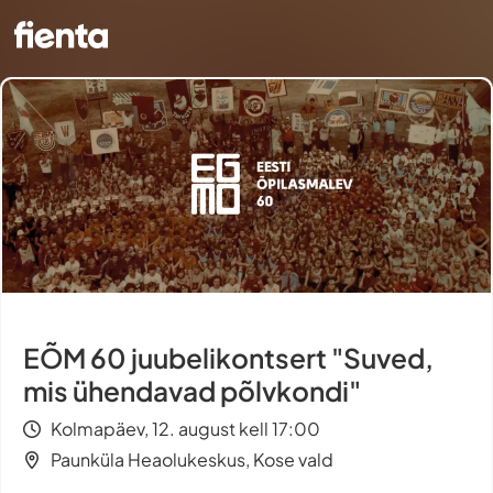
EÕM 60 juubelikontsert "Suved,
mis ühendavad põlvkondi"
Kolmapäev, 12. august kell 17:00
Paunküla Heaolukeskus, Kose vald