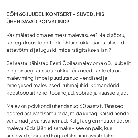
EÕM 60 JUUBELIKONTSERT – SUVED, MIS
ÜHENDAVAD PÕLVKONDI!
Kas mäletad oma esimest malevasuve? Neid sõpru,
kellega koos tööd tehti, õhtuid lõkke ääres, ühiseid
ettevõtmisi ja lugusid, mida räägitakse siiani?
Sel aastal tähistab Eesti Õpilasmalev oma 60. juubelit
ning on aeg kutsuda kokku kõik need, kelle elu on
malev mingil moel puudutanud - endised ja
praegused malevlased, rühmajuhid, komandörid,
koostööpartnerid, tööandjad, sõbrad ja kaasaelajad.
Malev on põlvkondi ühendanud 60 aastat. Tänased
noored astuvad sama rada, mida kunagi käisid nende
vanemad ja vanavanemad. Kuigi aeg on muutunud, on
maleva süda jäänud samaks - see on paik, kus
sünnivad sõprused kogu eluks ning avastatakse