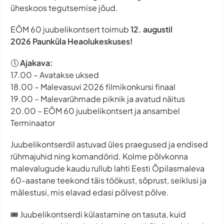
üheskoos tegutsemise jõud.
EÕM 60 juubelikontsert toimub
12. augustil
2026
Paunküla Heaolukeskuses!
🕔
Ajakava:
17.00 – Avatakse uksed
18.00 – Malevasuvi 2026 filmikonkursi finaal
19.00 – Malevarühmade piknik ja avatud näitus
20.00 – EÕM 60 juubelikontsert ja ansambel
Terminaator
Juubelikontserdil astuvad üles praegused ja endised
rühmajuhid ning komandörid. Kolme põlvkonna
malevalugude kaudu rullub lahti Eesti Õpilasmaleva
60-aastane teekond täis töökust, sõprust, seiklusi ja
mälestusi, mis elavad edasi põlvest põlve.
🎟️ Juubelikontserdi külastamine on tasuta, kuid