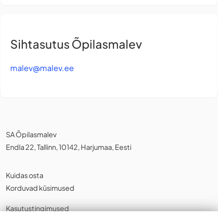
Sihtasutus Õpilasmalev
malev@malev.ee
SA Õpilasmalev
Endla 22, Tallinn, 10142, Harjumaa, Eesti
Kuidas osta
Korduvad küsimused
Kasutustingimused