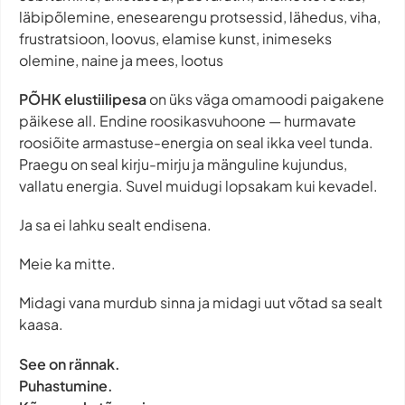
läbipõlemine, enesearengu protsessid, lähedus, viha,
frustratsioon, loovus, elamise kunst, inimeseks
olemine, naine ja mees, lootus
PÕHK elustiilipesa
on üks väga omamoodi paigakene
päikese all. Endine roosikasvuhoone — hurmavate
roosiõite armastuse-energia on seal ikka veel tunda.
Praegu on seal kirju-mirju ja mänguline kujundus,
vallatu energia. Suvel muidugi lopsakam kui kevadel.
Ja sa ei lahku sealt endisena.
Meie ka mitte.
Midagi vana murdub sinna ja midagi uut võtad sa sealt
kaasa.
See on rännak.
Puhastumine.