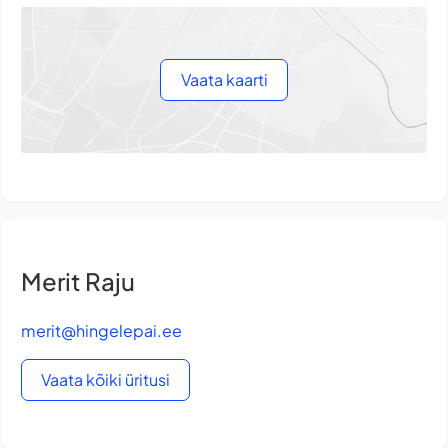
Vaata kaarti
Merit Raju
merit@hingelepai.ee
Vaata kõiki üritusi