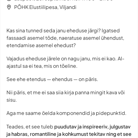
PÕHK Elustiilipesa, Viljandi
Kas sina tunned seda janu eheduse järgi? Igatsed
fassaadi asemel tõde, naeratuse asemel ühendust,
etendamise asemel ehedust?
Vajadus eheduse järele on nagu janu, mis ei kao. AI-
ajastul sa ei tea, mis on tõeline.
See ehe etendus — ehendus — on päris.
Nii päris, et me ei saa siia kirja panna mingit kava või
sisu.
Aga me saame öelda komponendid ja pidepunktid.
Teades, et see tuleb
puudutav ja inspireeriv, julgustav
ja habras, romantiline ja kohkumust tekitav ning et see