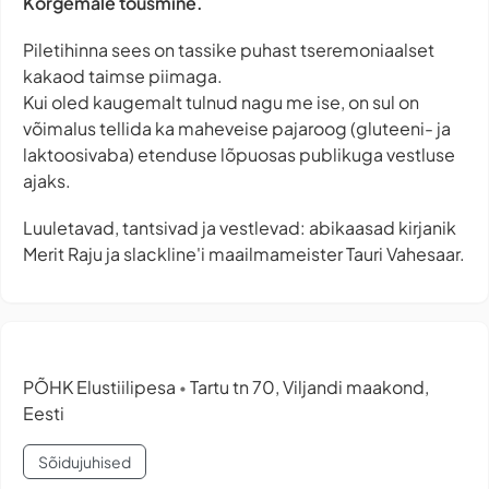
Kõrgemale tõusmine.
Piletihinna sees on tassike puhast tseremoniaalset
kakaod taimse piimaga.
Kui oled kaugemalt tulnud nagu me ise, on sul on
võimalus tellida ka maheveise pajaroog (gluteeni- ja
laktoosivaba) etenduse lõpuosas publikuga vestluse
ajaks.
Luuletavad, tantsivad ja vestlevad: abikaasad kirjanik
Merit Raju ja slackline'i maailmameister Tauri Vahesaar.
PÕHK Elustiilipesa
Tartu tn 70, Viljandi maakond,
•
Eesti
Sõidujuhised