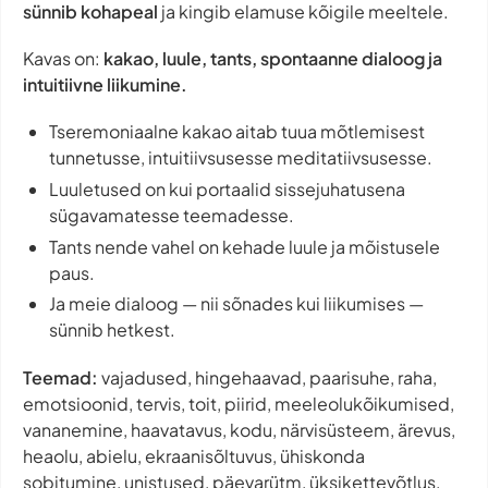
sünnib kohapeal
ja kingib elamuse kõigile meeltele.
Kavas on:
kakao, luule, tants, spontaanne dialoog ja
intuitiivne liikumine.
Tseremoniaalne kakao aitab tuua mõtlemisest
tunnetusse, intuitiivsusesse meditatiivsusesse.
Luuletused on kui portaalid sissejuhatusena
sügavamatesse teemadesse.
Tants nende vahel on kehade luule ja mõistusele
paus.
Ja meie dialoog — nii sõnades kui liikumises —
sünnib hetkest.
Teemad:
vajadused, hingehaavad, paarisuhe, raha,
emotsioonid, tervis, toit, piirid, meeleolukõikumised,
vananemine, haavatavus, kodu, närvisüsteem, ärevus,
heaolu, abielu, ekraanisõltuvus, ühiskonda
sobitumine, unistused, päevarütm, üksikettevõtlus,