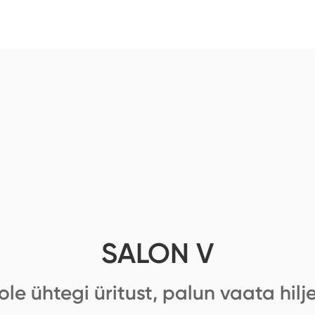
SALON V
ole ühtegi üritust, palun vaata hilj