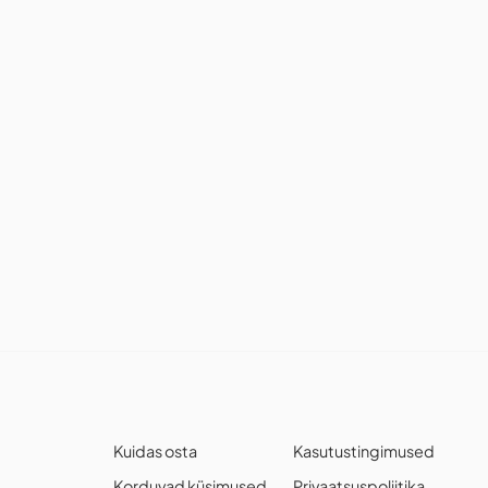
Kuidas osta
Kasutustingimused
Korduvad küsimused
Privaatsuspoliitika