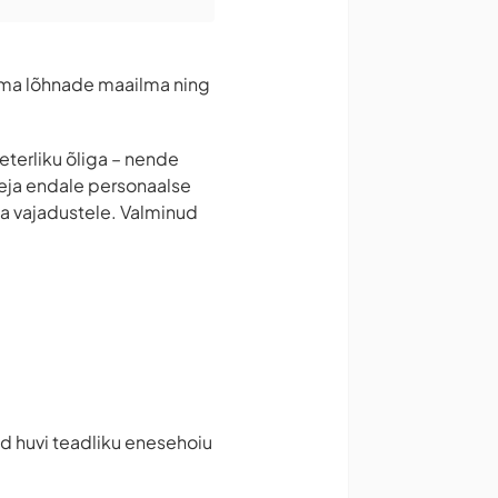
ama lõhnade maailma ning
eterliku õliga – nende
eja endale personaalse
ja vajadustele. Valminud
d huvi teadliku enesehoiu