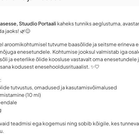
asesse, Stuudio Portaali
kaheks tunniks aeglustuma, avast
a jaoks! 🌿😌
lisel aroomikohtumisel tutvume baasõlide ja seitsme erineva e
mõjuga enesetundele. Kohtumise jooksul valmistab iga osal
asõli ja eeterlike õlide koosluse vastavalt oma enesetundele 
osana kodusest enesehooldusrituaalist. ✨🤍
:
 õlide tutvustus, omadused ja kasutamisvõimalused
lmistamine (10 ml)
eendale
g
vaid teadmisi ega kogemusi ning sobib kõigile, kes tunneva
u.