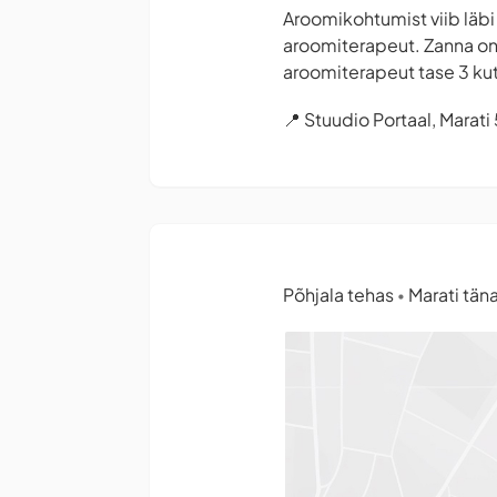
Aroomikohtumist viib läb
aroomiterapeut. Zanna on 
aroomiterapeut tase 3 ku
📍 Stuudio Portaal, Marati
Põhjala tehas
Marati täna
•