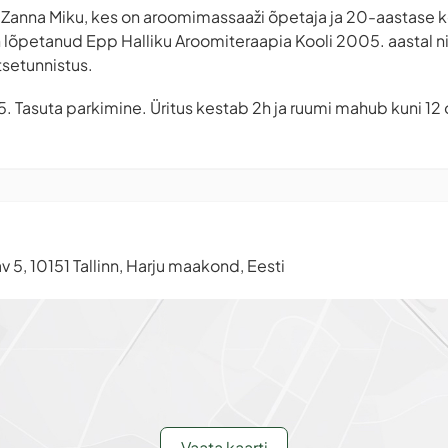
i Zanna Miku, kes on aroomimassaaži õpetaja ja 20-aastas
lõpetanud Epp Halliku Aroomiteraapia Kooli 2005. aastal ni
tsetunnistus.
 5. Tasuta parkimine. Üritus kestab 2h ja ruumi mahub kuni 12 
v 5, 10151 Tallinn, Harju maakond, Eesti
Vaata kaarti