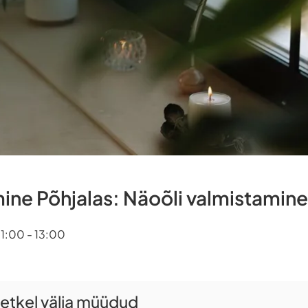
ne Põhjalas: Näoõli valmistamine
 11:00 - 13:00
 hetkel välja müüdud