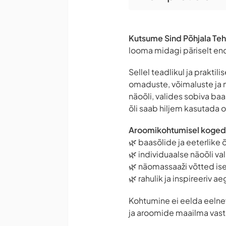
Kutsume Sind Põhjala Teh
looma midagi päriselt end
Sellel teadlikul ja prakti
omaduste, võimaluste ja 
näoõli, valides sobiva ba
õli saab hiljem kasutada 
Aroomikohtumisel koged
🌿 baasõlide ja eeterlike
🌿 individuaalse näoõli va
🌿 näomassaaži võtted is
🌿 rahulik ja inspireeriv ae
Kohtumine ei eelda eelne
ja aroomide maailma vast