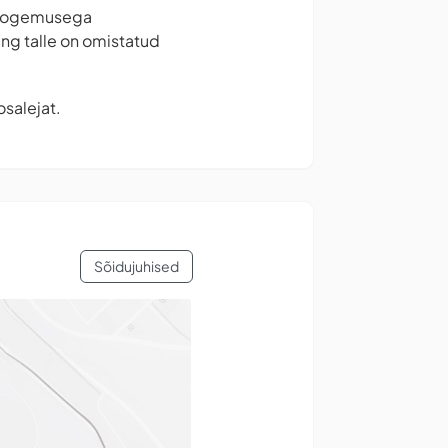
e kogemusega
ng talle on omistatud
osalejat.
Sõidujuhised