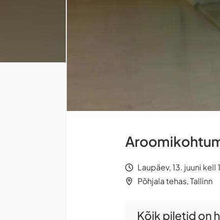
Aroomikohtumi
Laupäev, 13. juuni kell
Põhjala tehas, Tallinn
Kõik piletid on