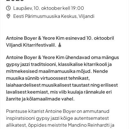
Laupäev, 10. oktoober kell 19:00
Eesti Pärimusmuusika Keskus, Viljandi
Antoine Boyer & Yeore Kim esinevad 10. oktoobril
Viljandi Kitarrifestivalil. 🎸
Antoine Boyer & Yeore Kim ühendavad oma mängus
gypsy jazz
i traditsiooni, klassikalise kitarrikooli ja
mitmekesised maailmamuusika mõjud. Nende
muusika sünnib virtuoossest tehnikast,
laiahaardelisest muusikalisest taustast ning erilisest
lavalisest keemiast, mis viib kuulaja rännakule eri
žanrite ja kõlamaailmade vahel.
Prantsuse kitarrist Antoine Boyer on ammutanud
inspiratsiooni
gypsy jazz
i kõige autentsematest
allikatest, õppides meistrite Mandino Reinhardti ja