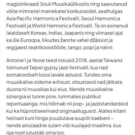
magistrikraadi Souli Muusikaülikoolis ning saavutanud
võite mitmetel mainekatel konkurssidel, sealhulgas
Asia Pacific Harmonica Festivalil, Seoul Harmonica
Festivalil ja World Harmonica Festivalil. Ta on esinenud
laialdaselt Koreas, Indias, Jaapanis ning viimasel ajal
ka üle Euroopa, liikudes žanrite vahel džässist ja
reggaest teatrikoostööde, tango, popi ja rokini.
Antoine’i ja Yeore teed ristusid 2018. aastal Taiwanis
toimunud Taipei
gypsy jazz
i festivalil, kus nad
esmakordselt koos lavale astusid. Tundes oma
muusikalise sideme erilisust, otsustasid nad jätkata
duona nii muusikas kui elus. Nende muusikaline
sünergia ei tunne piire, lummates publikut
repertuaariga, mis hõlmab nii pop- ja jazzistandardeid
kui ka hüpnotiseerivaid originaallugusid. Alates kitarri
helinast kuni hinge puudutava suupilli kaebeni –
nende ainulaadne sulam viib kuulajad maailma, kus
iga noot jutustab oma loo.