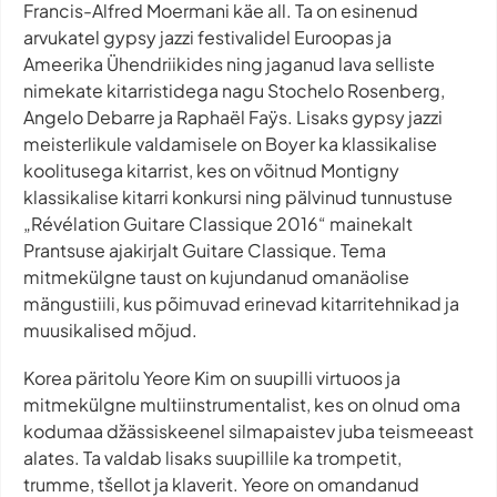
Francis-Alfred Moermani käe all. Ta on esinenud
arvukatel
gypsy jazz
i festivalidel Euroopas ja
Ameerika Ühendriikides ning jaganud lava selliste
nimekate kitarristidega nagu Stochelo Rosenberg,
Angelo Debarre ja Raphaël Faÿs. Lisaks gypsy jazzi
meisterlikule valdamisele on Boyer ka klassikalise
koolitusega kitarrist, kes on võitnud Montigny
klassikalise kitarri konkursi ning pälvinud tunnustuse
„Révélation Guitare Classique 2016“ mainekalt
Prantsuse ajakirjalt Guitare Classique. Tema
mitmekülgne taust on kujundanud omanäolise
mängustiili, kus põimuvad erinevad kitarritehnikad ja
muusikalised mõjud.
Korea päritolu Yeore Kim on suupilli virtuoos ja
mitmekülgne multiinstrumentalist, kes on olnud oma
kodumaa džässiskeenel silmapaistev juba teismeeast
alates. Ta valdab lisaks suupillile ka trompetit,
trumme, tšellot ja klaverit. Yeore on omandanud