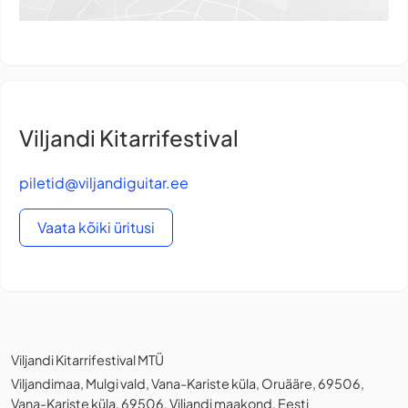
Viljandi Kitarrifestival
piletid@viljandiguitar.ee
Vaata kõiki üritusi
Viljandi Kitarrifestival MTÜ
Viljandimaa, Mulgi vald, Vana-Kariste küla, Oruääre, 69506,
Vana-Kariste küla, 69506, Viljandi maakond, Eesti