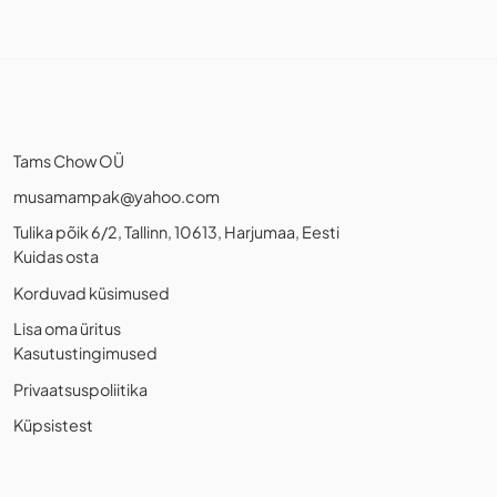
Tams Chow OÜ
musamampak@yahoo.com
Tulika põik 6/2, Tallinn, 10613, Harjumaa, Eesti
Kuidas osta
Korduvad küsimused
Lisa oma üritus
Kasutustingimused
Privaatsuspoliitika
Küpsistest