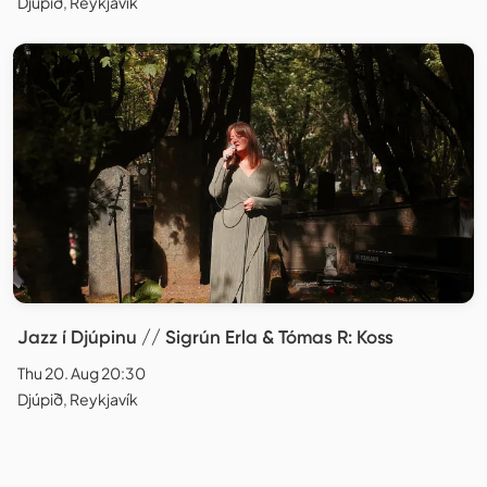
Djúpið, Reykjavík
Jazz í Djúpinu // Sigrún Erla & Tómas R: Koss
Thu 20. Aug 20:30
Djúpið, Reykjavík