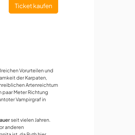
Ticket kaufen
reichen Vorurteilen und
samkeit der Karpaten,
reiblichen Artenreichtum
n paar Meter Richtung
ntoter Vampirgraf in
auer
seit vielen Jahren.
vor anderen
ita ist, da Ruth hier