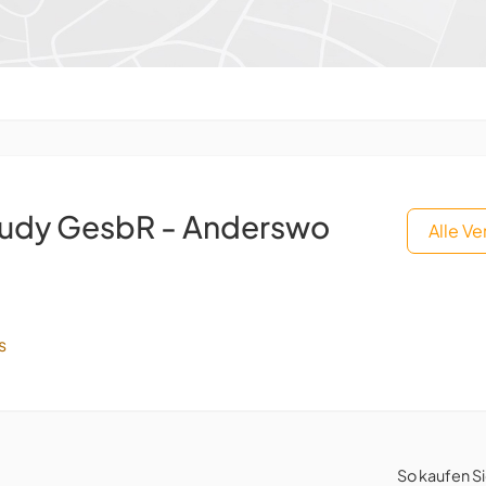
audy GesbR - Anderswo
Alle V
s
So kaufen S