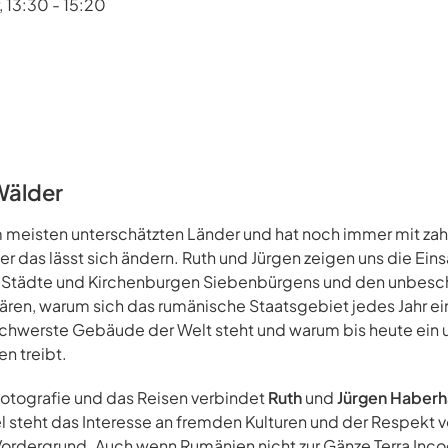
 13:30 - 15:20
Wälder
 meisten unterschätzten Länder und hat noch immer mit zahl
r das lässt sich ändern. Ruth und Jürgen zeigen uns die Ein
n Städte und Kirchenburgen Siebenbürgens und den unbesch
ären, warum sich das rumänische Staatsgebiet jedes Jahr ei
schwerste Gebäude der Welt steht und warum bis heute ein u
en treibt.
Fotografie und das Reisen verbindet
Ruth
und
Jürgen Haberh
 steht das Interesse an fremden Kulturen und der Respekt 
rdergrund. Auch wenn Rumänien nicht zur Gänze Terra Incogn