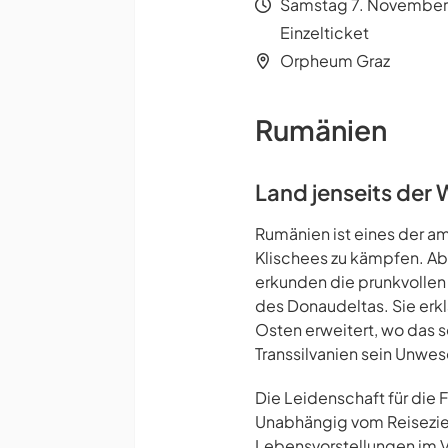
Samstag 7. November,
Einzelticket
Orpheum Graz
Rumänien
Land jenseits der 
Rumänien ist eines der am
Klischees zu kämpfen. Abe
erkunden die prunkvolle
des Donaudeltas. Sie erkl
Osten erweitert, wo das 
Transsilvanien sein Unwes
Die Leidenschaft für die 
Unabhängig vom Reiseziel
Lebensvorstellungen im Vo