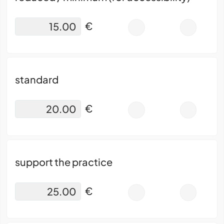
€
-
+
standard
€
-
+
support the practice
€
-
+